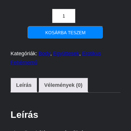
Juno
mennyiség
KOSÁRBA TESZEM
Kategóriák:
Body
,
Együttesek
,
Erotikus
Fehérnemű
Leírás
Vélemények (0)
Leírás