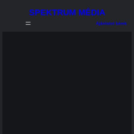
Ugrás
SPEKTRUM MÉDIA
a
tartalomhoz
Ajánlatot kérek