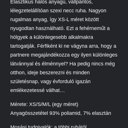
Elasztikus hálós anyagú, vállpántos,
lélegzetelállítóan szexi necc ruha. Nagyon
rugalmas anyag, így XS-L méret között
nyugodtan használható. Ezt a fehérneműt a
hölgyek a különlegesebb alkalmakra
tartogatják. Férfiként ki ne vágyna arra, hogy a
partnere megajándékozza egy ilyen különleges
látvánnyal és élménnyel? Ha pedig nincs még
otthon, ideje beszerezni és minden
születésnap, vagy évforduló igazán
emlékezetessé válhat…
Mérete: XS/S/M/L (egy méret)
Anyagösszetétel 93% poliamid, 7% elasztán
Mosási tudnivalók: a többi ruhától