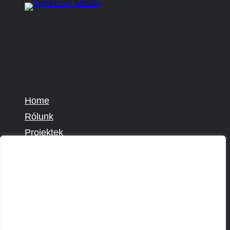
Home
Rólunk
Projektek
Kapcsolat
Fontosnak tartjuk az adatok védelmét
Impresszum
A böngészési élmény fokozása, a személyre szabott
Szerzői jog
hirdetések vagy tartalmak megjelenítése, valamint a
forgalom elemzése érdekében sütiket (cookie) használunk. A
"Mindet elfogadom" gombra kattintva hozzájárulhat a sütik
használatához.