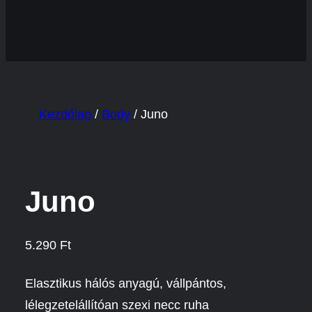
Kezdőlap
/
Body
/ Juno
Juno
5.290
Ft
Elasztikus hálós anyagú, vállpántos,
lélegzetelállítóan szexi necc ruha