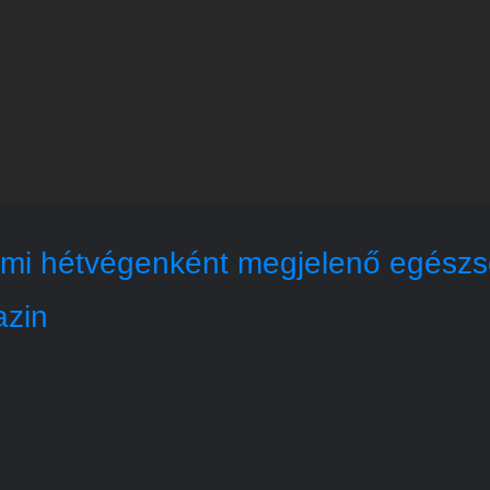
mi hétvégenként megjelenő egészsé
azin