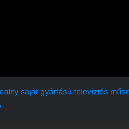
eality saját gyártású televíziós mű
e