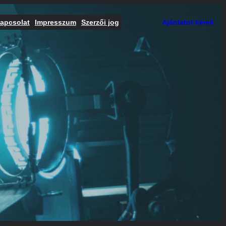
apcsolat
Impresszum
Szerzői jog
Ajánlatot kérek