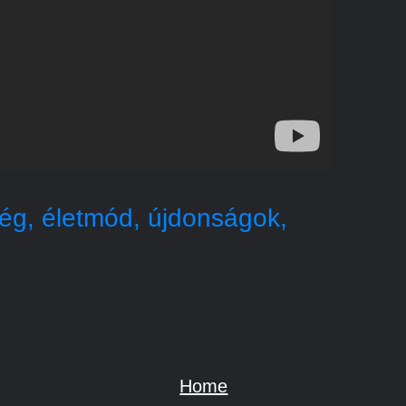
g, életmód, újdonságok,
Home