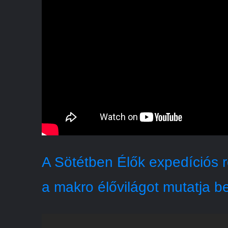
A Sötétben Élők expedíciós r
a makro élővilágot mutatja b