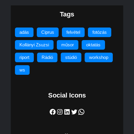
Tags
adás
Ciprus
felvétel
fotózás
Kollányi Zsuzsi
műsor
oktatás
riport
Rádió
stúdió
workshop
ws
Social Icons
Facebook
Instagram
LinkedIn
Twitter
WhatsApp