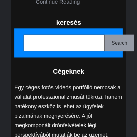
Continue Reading
keresés
K
e
Search
r
e
Cégeknek
s
é
Egy céges fotós-videós portfólió nemcsak a
s
vállalat professzionalizmusát tükrözi, hanem
hatékony eszköz is lehet az ügyfelek
bizalmának megnyerésére. A jól
megkomponált drónfelvételek légi
perspektívából mutatják be az üzemet,