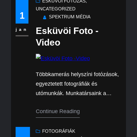
ESKÜVŐI FOTÓZÁS
, 
UNCATEGORIZED
1
SPEKTRUM MÉDIA
Esküvöi Foto -
jan
Video
Többkamerás helyszíni fotózások,
egyeztetett fotográfiák és
utómunkák. Munkatársaink a
legjobb tudásuk szerint és a
Continue Reading
legjobb technikai felszereléssel
állnak szíves rendelkezésükre!
Előzetes egyeztetés és szerződés
FOTOGRÁFIÁK