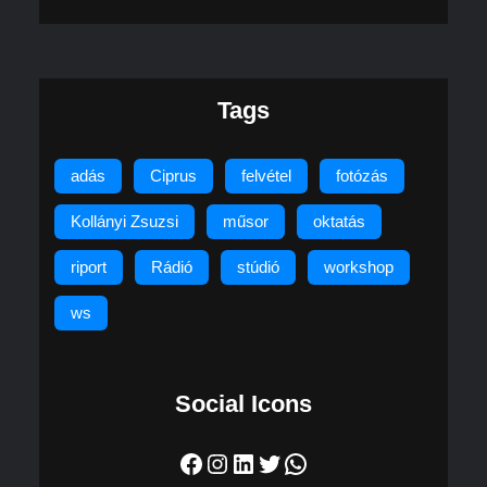
Tags
adás
Ciprus
felvétel
fotózás
Kollányi Zsuzsi
műsor
oktatás
riport
Rádió
stúdió
workshop
ws
Social Icons
Facebook
Instagram
LinkedIn
Twitter
WhatsApp