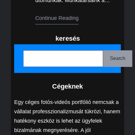
utómunkák. Munkatársaink a
legjobb tudásuk szerint és a
Continue Reading
legjobb technikai felszereléssel
állnak szíves rendelkezésükre!
keresés
Előzetes egyeztetés és szerződés
írás után az ifjú pár biztos lehet
K
abban, hogy a fotósaink mindig
e
Search
pontosan érkeznek a helyszínre és
r
a lehető legjobb minőségben és
e
alázattal dolgoznak.
Cégeknek
s
Természetesen hivatalosan
é
Egy céges fotós-videós portfólió nemcsak a
számlával dolgozunk és teljesítés
s
vállalat professzionalizmusát tükrözi, hanem
igazolással,…
hatékony eszköz is lehet az ügyfelek
bizalmának megnyerésére. A jól